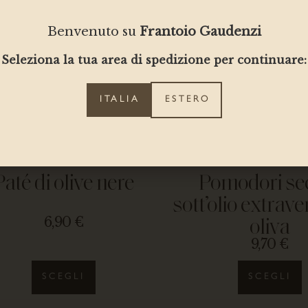
Benvenuto su
Frantoio Gaudenzi
Seleziona la tua area di spedizione per continuare:
ITALIA
ESTERO
Paté di olive nere
Pomodori se
sott’olio extrave
6,90
€
oliva
9,70
€
SCEGLI
SCEGLI