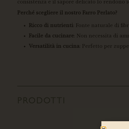
consistenza e il sapore delicato lo rendono id
Perché scegliere il nostro Farro Perlato?
Ricco di nutrienti
: Fonte naturale di fib
Facile da cucinare
: Non necessita di am
Versatilità in cucina
: Perfetto per zuppe,
PRODOTTI