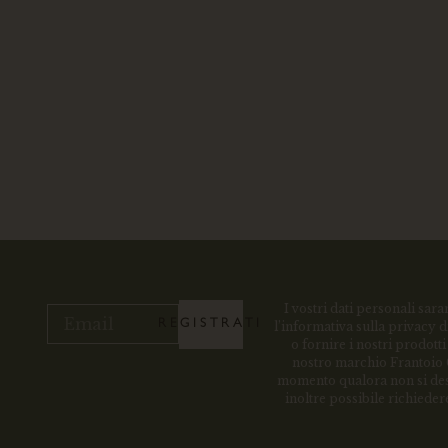
I vostri dati personali sar
REGISTRATI
l’informativa sulla privacy d
o fornire i nostri prodotti
nostro marchio Frantoio G
momento qualora non si desi
inoltre possibile richieder