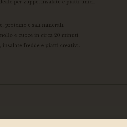
eale per zuppe, insalate e piatti unici.
re, proteine e sali minerali.
mollo e cuoce in circa 20 minuti.
 insalate fredde e piatti creativi.