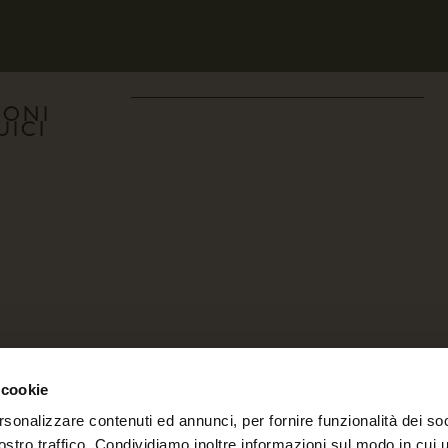
IONI
UICI
 cookie
rsonalizzare contenuti ed annunci, per fornire funzionalità dei soc
ostro traffico. Condividiamo inoltre informazioni sul modo in cui u