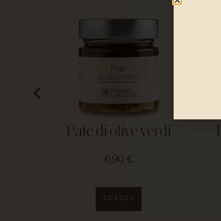
Paté di olive verdi
6,90
€
SCEGLI