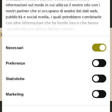
informazioni sul modo in cui utilizza il nostro sito con i
nostri partner che si occupano di analisi dei dati web,
pubblicità e social media, i quali potrebbero combinarle
con altre informazioni che ha fornito loro o che hanno
raccolto dal suo utilizzo dei loro servizi.
Paté di olive verdi
Selezione
6,90
€
Benvenuto su
Frantoio Gaudenzi
Necessari
del
consenso
Seleziona la tua area di spedizione per
SCEGLI
continuare:
Preferenze
ITALIA
ESTERO
Statistiche
Marketing