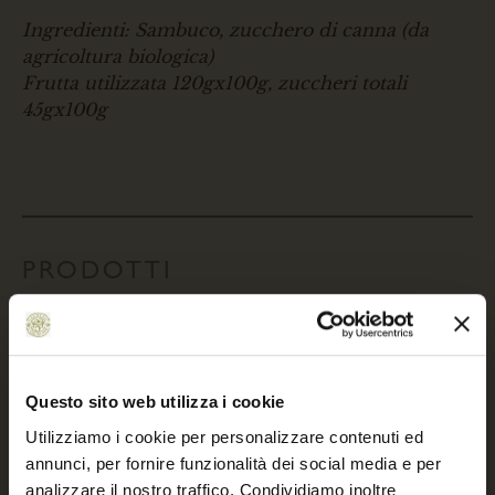
Ingredienti: Sambuco, zucchero di canna (da
agricoltura biologica)
Frutta utilizzata 120gx100g, zuccheri totali
45gx100g
PRODOTTI
Paté
Questo sito web utilizza i cookie
Utilizziamo i cookie per personalizzare contenuti ed
annunci, per fornire funzionalità dei social media e per
analizzare il nostro traffico. Condividiamo inoltre