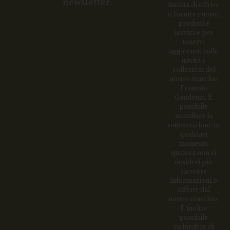
newsletter:
finalità di offrire
o fornire i nostri
prodotti e
servizi e per
tenervi
aggiornati sulle
novità e
collezioni del
nostro marchio
Frantoio
Gaudenzi. È
possibile
annullare la
sottoscrizione in
qualsiasi
momento
qualora non si
desideri più
ricevere
informazioni o
offerte dal
nostro marchio.
È inoltre
possibile
richiedere di