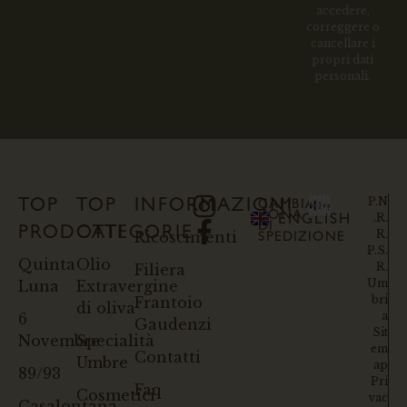
accedere,
correggere o
cancellare i
propri dati
personali.
P.N
TOP
TOP
INFORMAZIONI
CAMBIA
ZONA
.R.
ENGLISH
DI
PRODOTTI
CATEGORIE
R.
Ricoscimenti
SPEDIZIONE
P.S.
Quinta
Olio
R.
Filiera
Um
Luna
Extravergine
bri
Frantoio
di oliva
a
6
Gaudenzi
Sit
Novembre
Specialità
em
Contatti
Umbre
ap
89/93
Pri
Faq
Cosmetici
vac
Casalontana