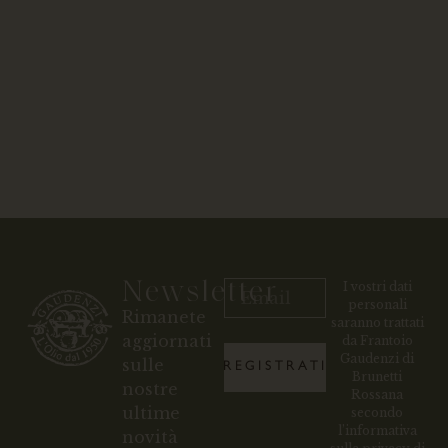
Newsletter
I vostri dati
personali
Rimanete
saranno trattati
aggiornati
da Frantoio
Gaudenzi di
sulle
REGISTRATI
Brunetti
nostre
Rossana
ultime
secondo
l’informativa
novità