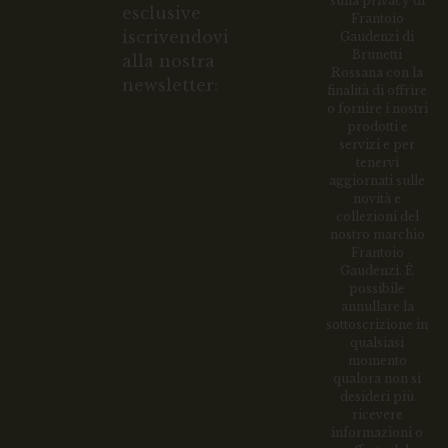
sulla privacy di
esclusive
Frantoio
iscrivendovi
Gaudenzi di
Brunetti
alla nostra
Rossana con la
newsletter:
finalità di offrire
o fornire i nostri
prodotti e
servizi e per
tenervi
aggiornati sulle
novità e
collezioni del
nostro marchio
Frantoio
Gaudenzi. È
possibile
annullare la
sottoscrizione in
qualsiasi
momento
qualora non si
desideri più
ricevere
informazioni o