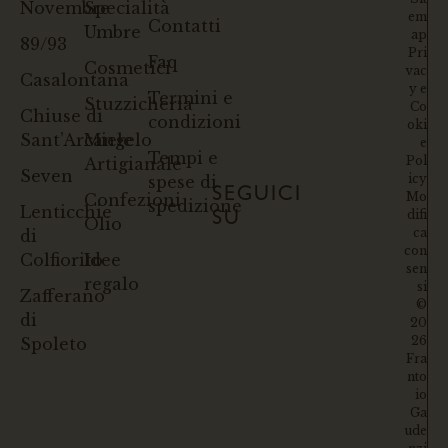
Novembre
Specialità
em
Contatti
Umbre
ap
89/93
Pri
Faq
Cosmetici
vac
Casalontana
y e
Termini e
Stuzzicheria
Co
Chiuse di
condizioni
oki
Sant’Arcangelo
Miele
e
Tempi e
Pol
Artigianale
Seven
icy
spese di
SEGUICI
Mo
Confezioni
spedizione
Lenticchie
difi
SU
Olio
ca
di
con
Colfiorito
Idee
sen
regalo
si
Zafferano
©
di
20
26
Spoleto
Fra
nto
io
Ga
ude