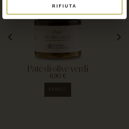
RIFIUTA
Paté di olive verdi
6,90
€
SCEGLI