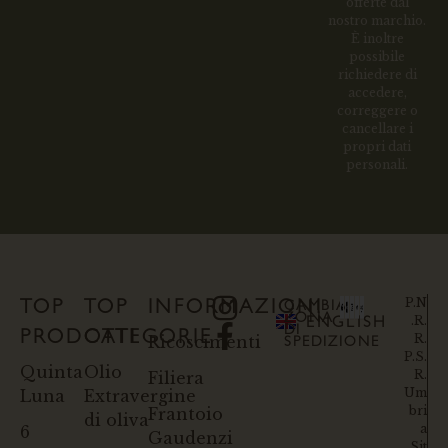
offerte dal
nostro marchio.
È inoltre
possibile
richiedere di
accedere,
correggere o
cancellare i
propri dati
personali.
P.N
TOP
TOP
INFORMAZIONI
CAMBIA
ZONA
.R.
ENGLISH
DI
PRODOTTI
CATEGORIE
R.
Ricoscimenti
SPEDIZIONE
P.S.
Quinta
Olio
R.
Filiera
Um
Luna
Extravergine
bri
Frantoio
di oliva
a
6
Gaudenzi
Sit