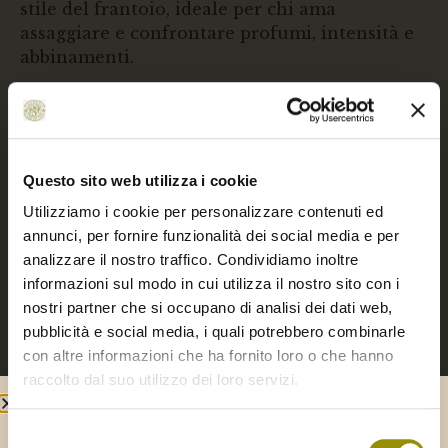
stile del frantoio, ideale per chi ama
assaggiare e confrontare profumi, intensità e
abbinamenti.
Completano il
cesto regalo natalizio
:
Miele millefiori dei Colli Spoletini
– 250 g
Questo sito web utilizza i cookie
Miele di acacia
– 250 g
Utilizziamo i cookie per personalizzare contenuti ed
annunci, per fornire funzionalità dei social media e per
Paté di olive verdi e carciofi
– 180 g
analizzare il nostro traffico. Condividiamo inoltre
informazioni sul modo in cui utilizza il nostro sito con i
Paté di pomodorini secchi sott’olio
– 200
nostri partner che si occupano di analisi dei dati web,
g
pubblicità e social media, i quali potrebbero combinarle
con altre informazioni che ha fornito loro o che hanno
Paté di olive nere
– 200 g
raccolto dal suo utilizzo dei loro servizi.
Pomodorini secchi sott’olio extravergine
Selezione
di oliva
– 200 g